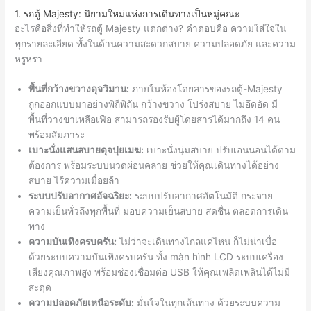
1. รถตู้ Majesty: นิยามใหม่แห่งการเดินทางเป็นหมู่คณะ
อะไรคือสิ่งที่ทำให้รถตู้ Majesty แตกต่าง? คำตอบคือ ความใส่ใจใน
ทุกรายละเอียด ทั้งในด้านความสะดวกสบาย ความปลอดภัย และความ
หรูหรา
พื้นที่กว้างขวางดุจวิมาน:
ภายในห้องโดยสารของรถตู้-Majesty
ถูกออกแบบมาอย่างพิถีพิถัน กว้างขวาง โปร่งสบาย ไม่อึดอัด มี
พื้นที่วางขาเหลือเฟือ สามารถรองรับผู้โดยสารได้มากถึง 14 คน
พร้อมสัมภาระ
เบาะนั่งแสนสบายดุจปุยเมฆ:
เบาะนั่งนุ่มสบาย ปรับเอนนอนได้ตาม
ต้องการ พร้อมระบบนวดผ่อนคลาย ช่วยให้คุณเดินทางได้อย่าง
สบาย ไร้ความเมื่อยล้า
ระบบปรับอากาศอัจฉริยะ:
ระบบปรับอากาศอัตโนมัติ กระจาย
ความเย็นทั่วถึงทุกพื้นที่ มอบความเย็นสบาย สดชื่น ตลอดการเดิน
ทาง
ความบันเทิงครบครัน:
ไม่ว่าจะเดินทางไกลแค่ไหน ก็ไม่น่าเบื่อ
ด้วยระบบความบันเทิงครบครัน ทั้ง màn hình LCD ระบบเครื่อง
เสียงคุณภาพสูง พร้อมช่องเชื่อมต่อ USB ให้คุณเพลิดเพลินได้ไม่มี
สะดุด
ความปลอดภัยเหนือระดับ:
มั่นใจในทุกเส้นทาง ด้วยระบบความ